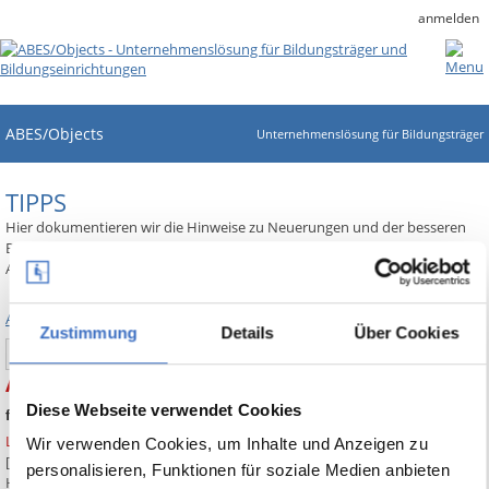
anmelden
ABES/Objects
Unternehmenslösung für Bildungsträger
TIPPS
Hier dokumentieren wir die Hinweise zu Neuerungen und der besseren
Bedienung von ABES/Objects, die wir in lockerer Folge ausgewählten
Anwendern und Multiplikatoren zusandten.
Alle Tipps anzeigen
Zustimmung
Details
Über Cookies
Search
ABES-Tipp Nr. 23 Definierbarer Ablagekontext
Diese Webseite verwendet Cookies
für Word-Dokumente und Berichte
Link zum Handbuch
Wir verwenden Cookies, um Inhalte und Anzeigen zu
[Ein Klick auf die Überschrift oben zeigt den entsprechenden
personalisieren, Funktionen für soziale Medien anbieten
Handbuchauszug]