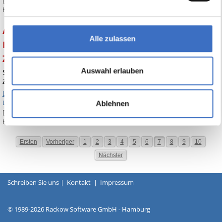
[Ein Klick auf die Überschrift oben zeigt den entsprechenden
Handbuchauszug]
ABES-Tipp Nr. 14 Sortieren und Filtern der
Alle zulassen
Fehlzeitenübersicht und Verschieben von
Zielvereinbarungen
Auswahl erlauben
Sortieren und Filtern der Fehlzeitenübersicht und Verschieben von
Zielvereinbarungen
Link1 zum Handbuch
Link2 zum Handbuch
Ablehnen
[Ein Klick auf die Überschrift oben zeigt die entsprechenden
Handbuchauszüge]
Ersten
Vorheriger
1
2
3
4
5
6
7
8
9
10
Nächster
Schreiben Sie uns
|
Kontakt
|
Impressum
© 1989-2026 Rackow Software GmbH - Hamburg