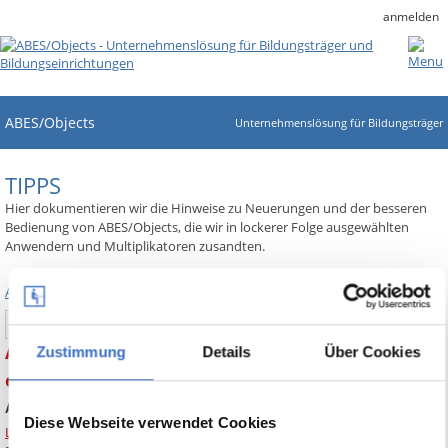
anmelden
ABES/Objects
Unternehmenslösung für Bildungsträger
TIPPS
Hier dokumentieren wir die Hinweise zu Neuerungen und der besseren
Bedienung von ABES/Objects, die wir in lockerer Folge ausgewählten
Anwendern und Multiplikatoren zusandten.
Alle Tipps anzeigen
Search
ABES-Tipp Nr. 18 Anzeigebedingungen für
Zustimmung
Details
Über Cookies
einzelne Elemente einer Registerkarte
Anzeigebedingungen für einzelne Elemente einer Registerkarte
Diese Webseite verwendet Cookies
Link zum Handbuch