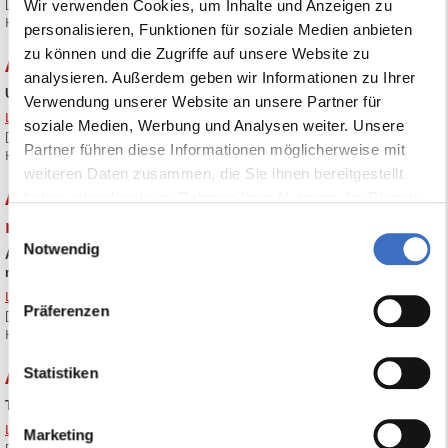
[Ein Klick auf die Überschrift oben zeigt den entsprechenden
Wir verwenden Cookies, um Inhalte und Anzeigen zu
Handbuchauszug]
personalisieren, Funktionen für soziale Medien anbieten
zu können und die Zugriffe auf unsere Website zu
ABES-Tipp Nr. 17 Umgang mit E-Mail-Vorlagen
analysieren. Außerdem geben wir Informationen zu Ihrer
Umgang mit E-Mail-Vorlagen
Verwendung unserer Website an unsere Partner für
Link zum Handbuch
soziale Medien, Werbung und Analysen weiter. Unsere
[Ein Klick auf die Überschrift oben zeigt den entsprechenden
Partner führen diese Informationen möglicherweise mit
Handbuchauszug]
weiteren Daten zusammen, die Sie ihnen bereitgestellt
ABES-Tipp Nr. 16 Geocoding und Verwalten
haben oder die sie im Rahmen Ihrer Nutzung der Dienste
gesammelt haben.
mehrerer Adressen
Einwilligungsauswahl
Notwendig
Automatisches Ergänzen von Adressen: Geocoding und Verwalten
mehrerer Adressen
Link zum Handbuch
Präferenzen
[Ein Klick auf die Überschrift oben zeigt den entsprechenden
Handbuchauszug]
Statistiken
ABES-Tipp Nr. 15 Teilnehmerauskunft des BAMF
Teilnehmerauskunft des BAMF
Link zum Handbuch
Marketing