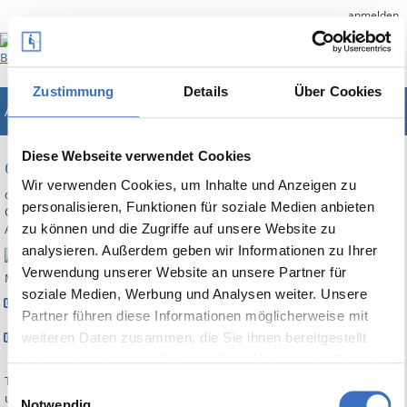
anmelden
Zustimmung
Details
Über Cookies
ABES/Objects
Unternehmenslösung für Bildungsträger
Diese Webseite verwendet Cookies
ODATA-Service
Wir verwenden Cookies, um Inhalte und Anzeigen zu
der aoApp-ODATA-Servcie ermöglicht es, jede beliebige Anwendung, die
personalisieren, Funktionen für soziale Medien anbieten
ODATA unterstüzt, für das Lesen und Schreiben von Daten an
zu können und die Zugriffe auf unsere Website zu
ABES/Objects anzubinden.
analysieren. Außerdem geben wir Informationen zu Ihrer
Verwendung unserer Website an unsere Partner für
Mögliche Anwendungsszenarien sind beispielweise
soziale Medien, Werbung und Analysen weiter. Unsere
Die Abfrage von Kurs- und Stundenplänen zur Weiterverarbeitung in
Partner führen diese Informationen möglicherweise mit
anderen Systemen.
Das Schreben von Anfragen und/oder Bestellungen aus anderen
weiteren Daten zusammen, die Sie ihnen bereitgestellt
System
haben oder die sie im Rahmen Ihrer Nutzung der Dienste
Tatsächlich steht das gesamte Objektmodell von ABES/Objects zum Lesen
gesammelt haben.
Einwilligungsauswahl
und Schreiben bereit.
Notwendig