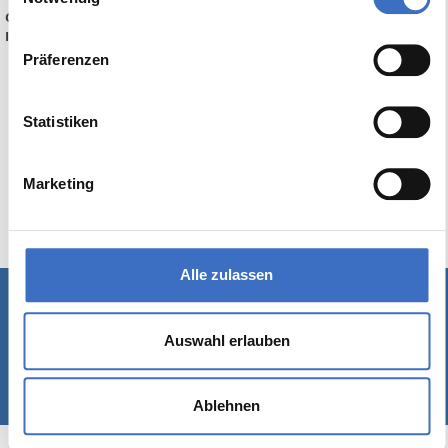
Gerne präsentieren wir Ihnen die Funktionsweisen oder stellen
Ihnen einen Testzugang her.
Präferenzen
Statistiken
Marketing
Alle zulassen
Schreiben Sie uns
|
Kontakt
|
Impressum
Auswahl erlauben
© 1989-2026 Rackow Software GmbH - Hamburg
Ablehnen