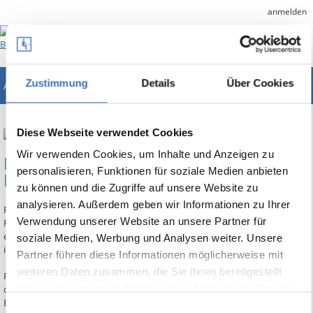
anmelden
Zustimmung
Details
Über Cookies
ABES/Objects
Unternehmenslösung für Bildungsträger
Diese Webseite verwendet Cookies
Wir verwenden Cookies, um Inhalte und Anzeigen zu
LBR - Dokumentation und
personalisieren, Funktionen für soziale Medien anbieten
Datenübermittlung
zu können und die Zugriffe auf unsere Website zu
analysieren. Außerdem geben wir Informationen zu Ihrer
Für die Dokumentation von Leistungen, die im Rahmen einer beruflichen
Verwendung unserer Website an unsere Partner für
Rehabilitation erbracht werden, hat die Deutsche Rentenversicherung
einen Katalog von Leistungsarten erarbeitet: die „Leistungsklassifikation
soziale Medien, Werbung und Analysen weiter. Unsere
in der beruflichen Rehabilitation“, kurz LBR.
Partner führen diese Informationen möglicherweise mit
weiteren Daten zusammen, die Sie ihnen bereitgestellt
Relevante Leistungen des Trägers an den Teilnehmer müssen danach mit
haben oder die sie im Rahmen Ihrer Nutzung der Dienste
der passenden Klassifikation gekennzeichnet werden. Nach Ende der
Bildungsmaßnahme wird aus diesen Daten ein teilnehmerbezogener
gesammelt haben.
Einwilligungsauswahl