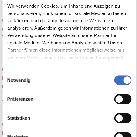
[Ein Klick auf die Überschrift oben zeigt den entsprechenden
Wir verwenden Cookies, um Inhalte und Anzeigen zu
Handbuchauszug]
personalisieren, Funktionen für soziale Medien anbieten
ABES-Tipp Nr. 12 Rechtschreibprüfung für Notiz-
zu können und die Zugriffe auf unsere Website zu
und Memofelder
analysieren. Außerdem geben wir Informationen zu Ihrer
Verwendung unserer Website an unsere Partner für
Rechtschreibprüfung für Notiz- und Memofelder
soziale Medien, Werbung und Analysen weiter. Unsere
Link zum Handbuch
Partner führen diese Informationen möglicherweise mit
[Ein Klick auf die Überschrift oben zeigt den entsprechenden
Handbuchauszug]
weiteren Daten zusammen, die Sie ihnen bereitgestellt
haben oder die sie im Rahmen Ihrer Nutzung der Dienste
ABES-Tipp Nr. 11 Termine mit
gesammelt haben.
Einwilligungsauswahl
Erinnerungsfunktion
Notwendig
Termine mit Erinnerungsfunktion (und der Möglichkeit, sie mit
anderen zu teilen)
Link zum Handbuch
Präferenzen
[Ein Klick auf die Überschrift oben zeigt den entsprechenden
Handbuchauszug]
Statistiken
ABES-Tipp Nr. 10 Kursabschnitte und
Kursereignisse
Marketing