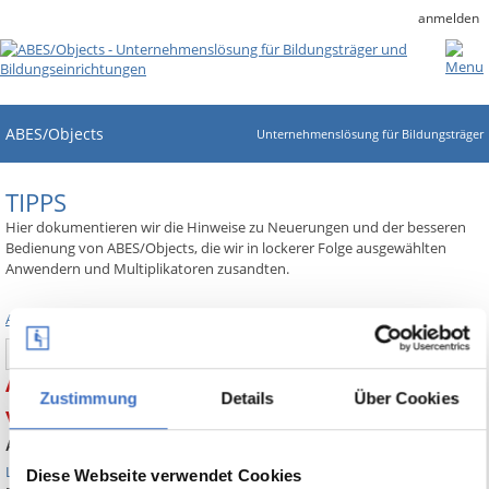
anmelden
ABES/Objects
Unternehmenslösung für Bildungsträger
TIPPS
Hier dokumentieren wir die Hinweise zu Neuerungen und der besseren
Bedienung von ABES/Objects, die wir in lockerer Folge ausgewählten
Anwendern und Multiplikatoren zusandten.
Alle Tipps anzeigen
Search
ABES-Tipp Nr. 13 Auszahlung und Abrechnung
Zustimmung
Details
Über Cookies
von Fahrtkosten
Auszahlung und Abrechnung von Fahrtkosten
Link zum Handbuch
Diese Webseite verwendet Cookies