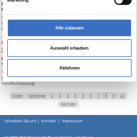
Kursabschnitte und Kursereignisse (zur Planung von Kursen und zum
FehlzeitenSOLL) erzeugen
Link zum Handbuch
[Ein Klick auf die Überschrift oben zeigt den entsprechenden
Alle zulassen
Handbuchauszug]
ABES-Tipp Nr. 9 Fortschreiben von
Auswahl erlauben
Zielvereinbarungen
Fortschreiben von Zielvereinbarungen (vor allem für BvB/BaE von
Start- zur Verlauf-LuV)
Ablehnen
Link zum Handbuch
[Ein Klick auf die Überschrift oben zeigt den entsprechenden
Handbuchauszug]
Ersten
Vorheriger
1
2
3
4
5
6
7
8
9
10
Nächster
Schreiben Sie uns
|
Kontakt
|
Impressum