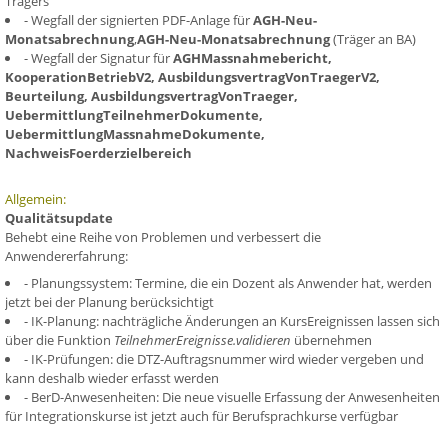
Trägers
- Wegfall der signierten PDF-Anlage für
AGH-Neu-
Monatsabrechnung
,
AGH-Neu-Monatsabrechnung
(Träger an BA)
- Wegfall der Signatur für
AGHMassnahmebericht,
KooperationBetriebV2, AusbildungsvertragVonTraegerV2,
Beurteilung, AusbildungsvertragVonTraeger,
UebermittlungTeilnehmerDokumente,
UebermittlungMassnahmeDokumente,
NachweisFoerderzielbereich
Allgemein:
Qualitätsupdate
Behebt eine Reihe von Problemen und verbessert die
Anwendererfahrung:
- Planungssystem: Termine, die ein Dozent als Anwender hat, werden
jetzt bei der Planung berücksichtigt
- IK-Planung: nachträgliche Änderungen an KursEreignissen lassen sich
über die Funktion
TeilnehmerEreignisse.validieren
übernehmen
- IK-Prüfungen: die DTZ-Auftragsnummer wird wieder vergeben und
kann deshalb wieder erfasst werden
- BerD-Anwesenheiten: Die neue visuelle Erfassung der Anwesenheiten
für Integrationskurse ist jetzt auch für Berufsprachkurse verfügbar