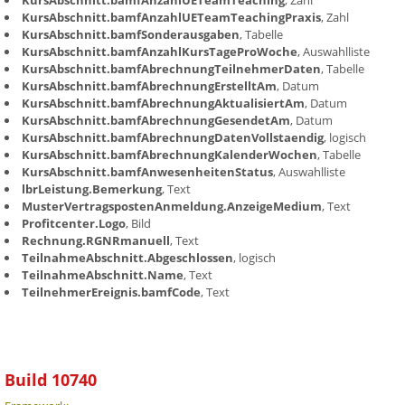
KursAbschnitt.bamfAnzahlUETeamTeaching
, Zahl
KursAbschnitt.bamfAnzahlUETeamTeachingPraxis
, Zahl
KursAbschnitt.bamfSonderausgaben
, Tabelle
KursAbschnitt.bamfAnzahlKursTageProWoche
, Auswahlliste
KursAbschnitt.bamfAbrechnungTeilnehmerDaten
, Tabelle
KursAbschnitt.bamfAbrechnungErstelltAm
, Datum
KursAbschnitt.bamfAbrechnungAktualisiertAm
, Datum
KursAbschnitt.bamfAbrechnungGesendetAm
, Datum
KursAbschnitt.bamfAbrechnungDatenVollstaendig
, logisch
KursAbschnitt.bamfAbrechnungKalenderWochen
, Tabelle
KursAbschnitt.bamfAnwesenheitenStatus
, Auswahlliste
lbrLeistung.Bemerkung
, Text
MusterVertragspostenAnmeldung.AnzeigeMedium
, Text
Profitcenter.Logo
, Bild
Rechnung.RGNRmanuell
, Text
TeilnahmeAbschnitt.Abgeschlossen
, logisch
TeilnahmeAbschnitt.Name
, Text
TeilnehmerEreignis.bamfCode
, Text
Build 10740