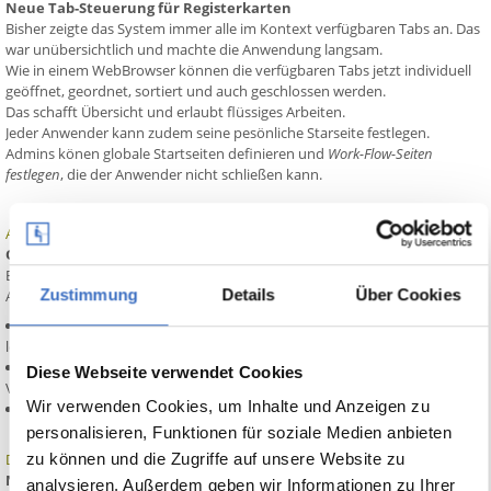
Neue Tab-Steuerung für Registerkarten
Bisher zeigte das System immer alle im Kontext verfügbaren Tabs an. Das
war unübersichtlich und machte die Anwendung langsam.
Wie in einem WebBrowser können die verfügbaren Tabs jetzt individuell
geöffnet, geordnet, sortiert und auch geschlossen werden.
Das schafft Übersicht und erlaubt flüssiges Arbeiten.
Jeder Anwender kann zudem seine pesönliche Starseite festlegen.
Admins könen globale Startseiten definieren und
Work-Flow-Seiten
festlegen
, die der Anwender nicht schließen kann.
Allgemein:
Qualitätsupdate
Behebt eine Reihe von Problemen und verbessert die
Zustimmung
Details
Über Cookies
Anwendererfahrung:
- WordDokumente ohne Anwenderzuordnung lassen sich nicht
löschen - behoben
- MS Windows Energiespar-Optionen verusachen Verlust der DB-
Diese Webseite verwendet Cookies
Verbindung - behoben
Wir verwenden Cookies, um Inhalte und Anzeigen zu
- LBR-Leistungsklassen-Struktur unvollständig - behoben
personalisieren, Funktionen für soziale Medien anbieten
Datenmodell:
zu können und die Zugriffe auf unsere Website zu
Neue Eigenschaften
analysieren. Außerdem geben wir Informationen zu Ihrer