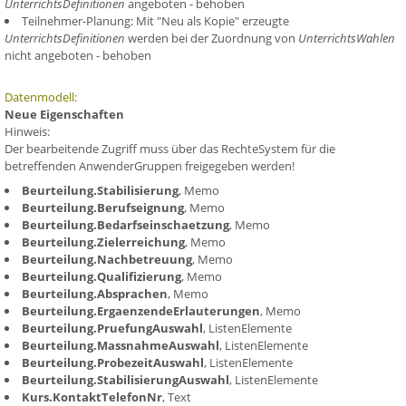
UnterrichtsDefinitionen
angeboten - behoben
Teilnehmer-Planung: Mit "Neu als Kopie" erzeugte
UnterrichtsDefinitionen
werden bei der Zuordnung von
UnterrichtsWahlen
nicht angeboten - behoben
Datenmodell:
Neue Eigenschaften
Hinweis:
Der bearbeitende Zugriff muss über das RechteSystem für die
betreffenden AnwenderGruppen freigegeben werden!
Beurteilung.Stabilisierung
, Memo
Beurteilung.Berufseignung
, Memo
Beurteilung.Bedarfseinschaetzung
, Memo
Beurteilung.Zielerreichung
, Memo
Beurteilung.Nachbetreuung
, Memo
Beurteilung.Qualifizierung
, Memo
Beurteilung.Absprachen
, Memo
Beurteilung.ErgaenzendeErlauterungen
, Memo
Beurteilung.PruefungAuswahl
, ListenElemente
Beurteilung.MassnahmeAuswahl
, ListenElemente
Beurteilung.ProbezeitAuswahl
, ListenElemente
Beurteilung.StabilisierungAuswahl
, ListenElemente
Kurs.KontaktTelefonNr
, Text