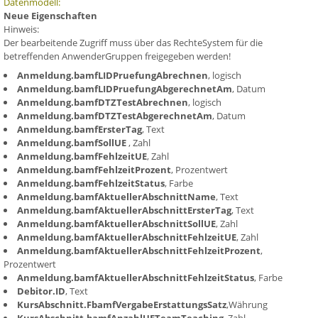
Datenmodell:
Neue Eigenschaften
Hinweis:
Der bearbeitende Zugriff muss über das RechteSystem für die
betreffenden AnwenderGruppen freigegeben werden!
Anmeldung.bamfLIDPruefungAbrechnen
, logisch
Anmeldung.bamfLIDPruefungAbgerechnetAm
, Datum
Anmeldung.bamfDTZTestAbrechnen
, logisch
Anmeldung.bamfDTZTestAbgerechnetAm
, Datum
Anmeldung.bamfErsterTag
, Text
Anmeldung.bamfSollUE
, Zahl
Anmeldung.bamfFehlzeitUE
, Zahl
Anmeldung.bamfFehlzeitProzent
, Prozentwert
Anmeldung.bamfFehlzeitStatus
, Farbe
Anmeldung.bamfAktuellerAbschnittName
, Text
Anmeldung.bamfAktuellerAbschnittErsterTag
, Text
Anmeldung.bamfAktuellerAbschnittSollUE
, Zahl
Anmeldung.bamfAktuellerAbschnittFehlzeitUE
, Zahl
Anmeldung.bamfAktuellerAbschnittFehlzeitProzent
,
Prozentwert
Anmeldung.bamfAktuellerAbschnittFehlzeitStatus
, Farbe
Debitor.ID
, Text
KursAbschnitt.FbamfVergabeErstattungsSatz
,Währung