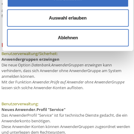
*Achtung: Durch diese Änderung wird der lokale Datenobjekt-Cache neu
aufgebaut, was initial zu einer kurzzeitigen Belastung der Performance
führt
Auswahl erlauben
Ablehnen
Build 10685
Benutzerverwaltung/Sicherheit:
Anwendergruppen erzwingen
Die neue Option
Datenbank.AnwenderGruppen erzwingen
kann
verhindern, dass sich Anwender ohne AnwenderGruppe am System
anmelden können.
Mit der Funktion
Anwender.Prüfe auf Anwender ohne AnwenderGruppe
lassen sich solche Anwender-Konten auflisten.
Benutzerverwaltung:
Neues Anwender.Profil "Service"
Das AnwenderProfil "Service" ist für technische Dienste gedacht, die ein
Anwenderkonto benötigen.
Diese Anwender-Konten können AnwenderGruppen zugeordnet werden
und unterliegen dem Rechtesystem.