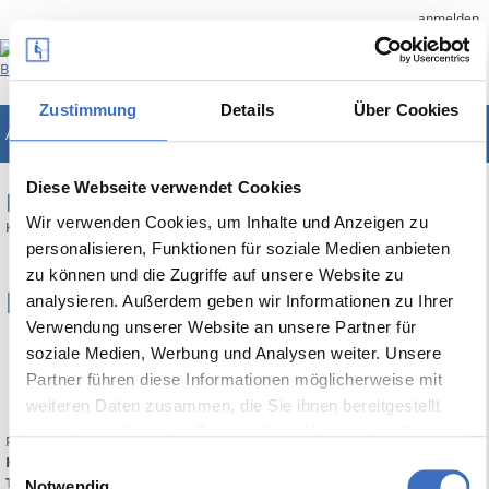
anmelden
Zustimmung
Details
Über Cookies
ABES/Objects
Unternehmenslösung für Bildungsträger
Diese Webseite verwendet Cookies
RELEASE NOTES
Wir verwenden Cookies, um Inhalte und Anzeigen zu
Kurzinfos zu den wichtigsten Erweiterungen von ABES/Objects
personalisieren, Funktionen für soziale Medien anbieten
zu können und die Zugriffe auf unsere Website zu
Build 10780
analysieren. Außerdem geben wir Informationen zu Ihrer
Verwendung unserer Website an unsere Partner für
12 Juni 2026
soziale Medien, Werbung und Analysen weiter. Unsere
Autor:
Cord
Partner führen diese Informationen möglicherweise mit
Anzahl der Ansichten: 64
weiteren Daten zusammen, die Sie ihnen bereitgestellt
0 Kommentare
haben oder die sie im Rahmen Ihrer Nutzung der Dienste
Print
gesammelt haben.
Kategorien:
Release Notes
Einwilligungsauswahl
TAGs:
Notwendig