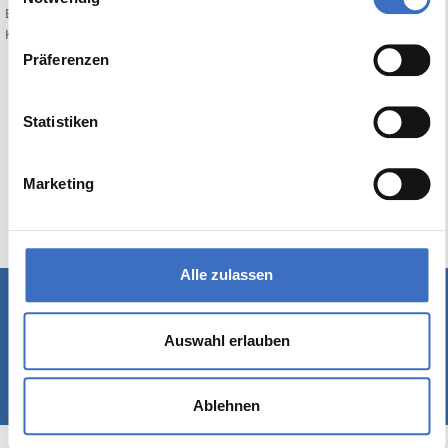
Bewerten Sie diesen Artikel:
Keine Bewertung
Präferenzen
Statistiken
Marketing
Alle zulassen
Schreiben Sie uns
|
Kontakt
|
Impressum
Auswahl erlauben
© 1989-2026 Rackow Software GmbH - Hamburg
Ablehnen