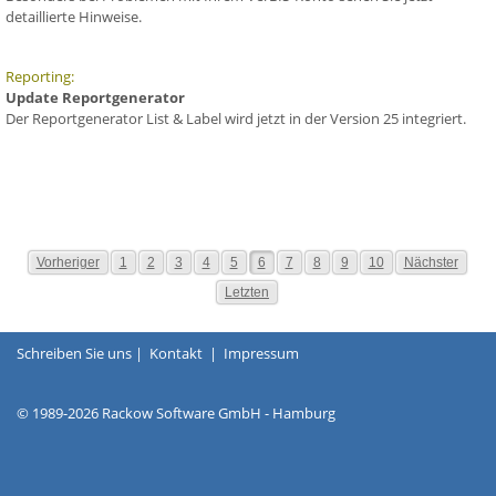
detaillierte Hinweise.
Reporting:
Update Reportgenerator
Der Reportgenerator List & Label wird jetzt in der Version 25 integriert.
Vorheriger
1
2
3
4
5
6
7
8
9
10
Nächster
Letzten
Schreiben Sie uns
|
Kontakt
|
Impressum
© 1989-2026 Rackow Software GmbH - Hamburg