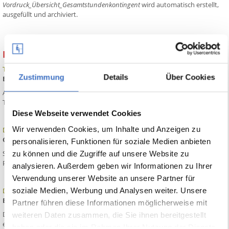
Vordruck_Übersicht_Gesamtstundenkontingent
wird automatisch erstellt,
ausgefüllt und archiviert.
Build 9922
Teilnehmerverwaltung:
Zustimmung
Details
Über Cookies
Erweiterungen für AsAFlex
Abbildung der Stundenkontingente der Maßnahmen und Buchung der
Teilnehmer über Unterrichtswahlen.
Diese Webseite verwendet Cookies
Wir verwenden Cookies, um Inhalte und Anzeigen zu
Datensicherung:
Cloud-Backup über WebDAV
personalisieren, Funktionen für soziale Medien anbieten
Sie können einen
CloudBackupSpace
definieren, der über das WebDAV-
zu können und die Zugriffe auf unsere Website zu
Protokoll erreicht wird.
analysieren. Außerdem geben wir Informationen zu Ihrer
Verwendung unserer Website an unsere Partner für
Datensicherung:
soziale Medien, Werbung und Analysen weiter. Unsere
Einstellungen sperren
Partner führen diese Informationen möglicherweise mit
Die Einstellungen des Backup-System lassen sich jetzt so sperren, dass
weiteren Daten zusammen, die Sie ihnen bereitgestellt
eine Darstellung und Bearbeitung nur auf dem für die Datensicherung
haben oder die sie im Rahmen Ihrer Nutzung der Dienste