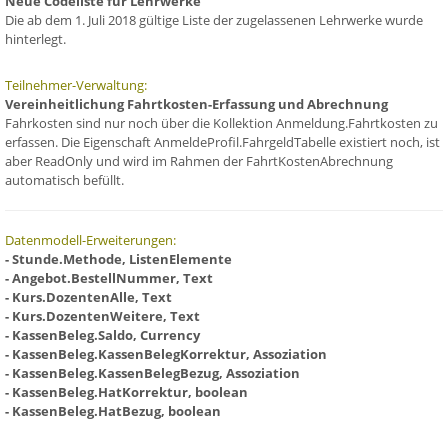
Neue Codeliste für Lehrwerke
Die ab dem 1. Juli 2018 gültige Liste der zugelassenen Lehrwerke wurde
hinterlegt.
Teilnehmer-Verwaltung:
Vereinheitlichung Fahrtkosten-Erfassung und Abrechnung
Fahrkosten sind nur noch über die Kollektion Anmeldung.Fahrtkosten zu
erfassen. Die Eigenschaft AnmeldeProfil.FahrgeldTabelle existiert noch, ist
aber ReadOnly und wird im Rahmen der FahrtKostenAbrechnung
automatisch befüllt.
Datenmodell-Erweiterungen:
- Stunde.Methode, ListenElemente
- Angebot.BestellNummer, Text
- Kurs.DozentenAlle, Text
- Kurs.DozentenWeitere, Text
- KassenBeleg.Saldo, Currency
- KassenBeleg.KassenBelegKorrektur, Assoziation
- KassenBeleg.KassenBelegBezug, Assoziation
- KassenBeleg.HatKorrektur, boolean
- KassenBeleg.HatBezug, boolean