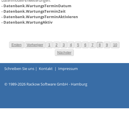
Datenmodell-Erweiterungen:
- Datenbank.WartungsTerminDatum
- Datenbank.WartungsTerminZeit
- Datenbank.WartungsTerminAktivieren
- Datenbank.WartungAktiv
Ersten
Vorheriger
1
2
3
4
5
6
7
8
9
10
Nächster
Schreiben Sie uns
|
Kontakt
|
Impressum
© 1989-2026 Rackow Software GmbH - Hamburg