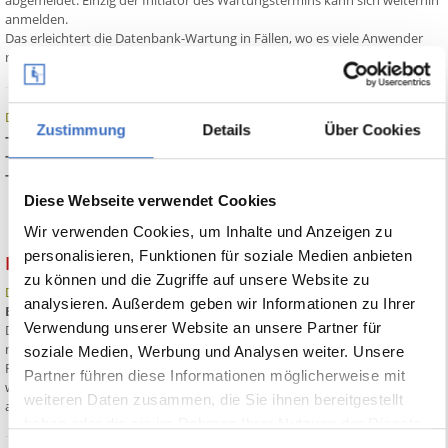
abgemeldet. Einzig der Initiator des Wartungstermins kann sich weiterhin
anmelden.
Das erleichtert die Datenbank-Wartung in Fällen, wo es viele Anwender
mit Administrator-Rechten gibt.
Datenmodell-Erweiterungen:
Zustimmung
Details
Über Cookies
- KursAbschnitt.AbschnittNr, numerisch
- KursAbschnitt.AnzahlStunden, numerisch
- KursAbschnitt.Preis, numerisch
Diese Webseite verwendet Cookies
Wir verwenden Cookies, um Inhalte und Anzeigen zu
personalisieren, Funktionen für soziale Medien anbieten
Build 9490
zu können und die Zugriffe auf unsere Website zu
Datenbank:
analysieren. Außerdem geben wir Informationen zu Ihrer
Bereinigung Bearbeitungsprotokoll
Verwendung unserer Website an unsere Partner für
Das Protokoll zur Dokumentation von Datenänderungen kann schon bei
mittleren Unternehmensgrössen ein enormes Volumen erreichen. Die
soziale Medien, Werbung und Analysen weiter. Unsere
Funktion zur Bereinigung des Protokolls musste bisher manuell gestartet
Partner führen diese Informationen möglicherweise mit
werden. Um diesen Vorgang zu automatisieren, kann die Bereinigung jetzt
weiteren Daten zusammen, die Sie ihnen bereitgestellt
auch über einen geplanten Windows-Task durchgeführt werden.
haben oder die sie im Rahmen Ihrer Nutzung der Dienste
gesammelt haben.