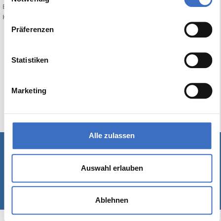
Bewerten Sie diesen Artikel:
Keine Bewertung
Präferenzen
Statistiken
Marketing
Alle zulassen
Schreiben Sie uns
|
Kontakt
|
Impressum
Auswahl erlauben
© 1989-2026 Rackow Software GmbH - Hamburg
Ablehnen