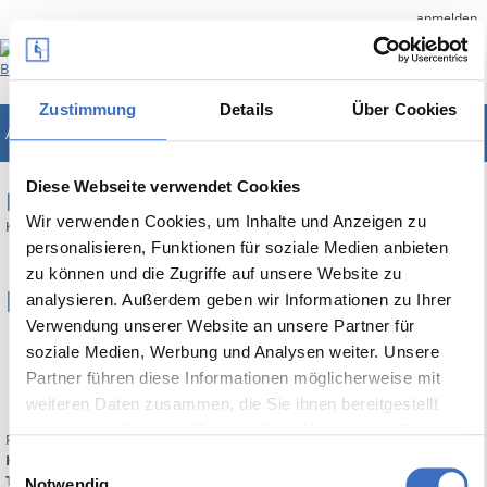
anmelden
Zustimmung
Details
Über Cookies
ABES/Objects
Unternehmenslösung für Bildungsträger
Diese Webseite verwendet Cookies
RELEASE NOTES
Wir verwenden Cookies, um Inhalte und Anzeigen zu
Kurzinfos zu den wichtigsten Erweiterungen von ABES/Objects
personalisieren, Funktionen für soziale Medien anbieten
zu können und die Zugriffe auf unsere Website zu
Build 9678
analysieren. Außerdem geben wir Informationen zu Ihrer
Verwendung unserer Website an unsere Partner für
30 April 2019
soziale Medien, Werbung und Analysen weiter. Unsere
Autor:
Cord
Partner führen diese Informationen möglicherweise mit
Anzahl der Ansichten: 3994
weiteren Daten zusammen, die Sie ihnen bereitgestellt
0 Kommentare
haben oder die sie im Rahmen Ihrer Nutzung der Dienste
Print
gesammelt haben.
Kategorien:
Release Notes
Einwilligungsauswahl
TAGs:
Notwendig