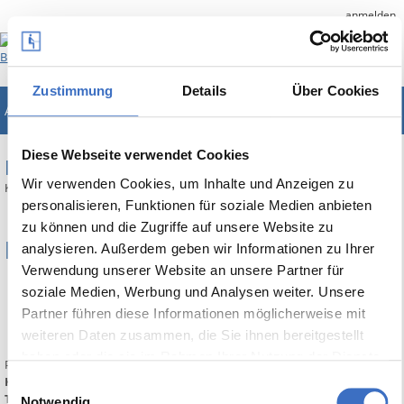
anmelden
Zustimmung
Details
Über Cookies
ABES/Objects
Unternehmenslösung für Bildungsträger
Diese Webseite verwendet Cookies
RELEASE NOTES
Wir verwenden Cookies, um Inhalte und Anzeigen zu
Kurzinfos zu den wichtigsten Erweiterungen von ABES/Objects
personalisieren, Funktionen für soziale Medien anbieten
zu können und die Zugriffe auf unsere Website zu
Build 9824
analysieren. Außerdem geben wir Informationen zu Ihrer
Verwendung unserer Website an unsere Partner für
10 Juli 2020
soziale Medien, Werbung und Analysen weiter. Unsere
Autor:
Cord
Partner führen diese Informationen möglicherweise mit
Anzahl der Ansichten: 3206
weiteren Daten zusammen, die Sie ihnen bereitgestellt
0 Kommentare
haben oder die sie im Rahmen Ihrer Nutzung der Dienste
Print
gesammelt haben.
Kategorien:
Release Notes
Einwilligungsauswahl
TAGs:
Notwendig