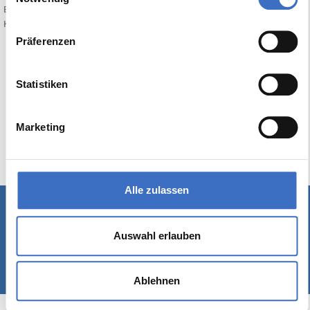
Bewerten Sie diesen Artikel:
Keine Bewertung
Präferenzen
Statistiken
Marketing
Alle zulassen
Schreiben Sie uns
|
Kontakt
|
Impressum
Auswahl erlauben
© 1989-2026 Rackow Software GmbH - Hamburg
Ablehnen