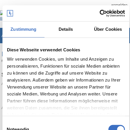
anmelden
Zustimmung
Details
Über Cookies
ABES/Objects
Unternehmenslösung für Bildungsträger
Diese Webseite verwendet Cookies
REFERENZEN
Wir verwenden Cookies, um Inhalte und Anzeigen zu
nachstehend sehen Sie eine Übersicht ausgewählter Kunden.
personalisieren, Funktionen für soziale Medien anbieten
zu können und die Zugriffe auf unsere Website zu
SBH West GmbH
analysieren. Außerdem geben wir Informationen zu Ihrer
Amir Saravandi
/
/
Referenzen
Autor:
Montag, 3. Juli 2023
Kategorien:
Verwendung unserer Website an unsere Partner für
soziale Medien, Werbung und Analysen weiter. Unsere
Print
Partner führen diese Informationen möglicherweise mit
weiteren Daten zusammen, die Sie ihnen bereitgestellt
/
Anzahl der Ansichten (1297)
Kommentare (0)
haben oder die sie im Rahmen Ihrer Nutzung der Dienste
gesammelt haben.
Einwilligungsauswahl
Notwendig