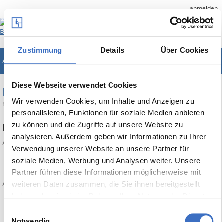
anmelden
Zustimmung
Details
Über Cookies
ABES/Objects
Unternehmenslösung für Bildungsträger
Diese Webseite verwendet Cookies
REFERENZEN
Wir verwenden Cookies, um Inhalte und Anzeigen zu
nachstehend sehen Sie eine Übersicht ausgewählter Kunden.
personalisieren, Funktionen für soziale Medien anbieten
zu können und die Zugriffe auf unsere Website zu
Familienzentrum Au e.V.
analysieren. Außerdem geben wir Informationen zu Ihrer
Amir Saravandi
/
/
Referenzen
Autor:
Montag, 3. Juli 2023
Kategorien:
Verwendung unserer Website an unsere Partner für
soziale Medien, Werbung und Analysen weiter. Unsere
Print
Partner führen diese Informationen möglicherweise mit
weiteren Daten zusammen, die Sie ihnen bereitgestellt
/
Anzahl der Ansichten (1245)
Kommentare (0)
haben oder die sie im Rahmen Ihrer Nutzung der Dienste
gesammelt haben.
Einwilligungsauswahl
Notwendig