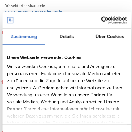
Düsseldorfer Akademie
www.duesseldorfer-akademie.de
Düsseldorf
ERFURT Bildungszentrum GmbH
Zustimmung
Details
Über Cookies
ERFURT Bildungszentrum GmbH
Diese Webseite verwendet Cookies
www.ebz-verbund.de
ERrfurt
Wir verwenden Cookies, um Inhalte und Anzeigen zu
personalisieren, Funktionen für soziale Medien anbieten
zu können und die Zugriffe auf unsere Website zu
fit for work Berufliche Bildung GmbH
analysieren. Außerdem geben wir Informationen zu Ihrer
Verwendung unserer Website an unsere Partner für
soziale Medien, Werbung und Analysen weiter. Unsere
fit for work Berufliche Bildung GmbH
Partner führen diese Informationen möglicherweise mit
www.fitforwork.de
weiteren Daten zusammen, die Sie ihnen bereitgestellt
Offenburg
haben oder die sie im Rahmen Ihrer Nutzung der Dienste
gesammelt haben.