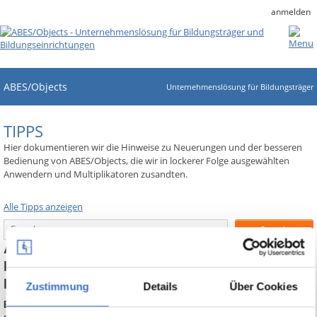
anmelden
ABES/Objects
Unternehmenslösung für Bildungsträger
TIPPS
Hier dokumentieren wir die Hinweise zu Neuerungen und der besseren
Bedienung von ABES/Objects, die wir in lockerer Folge ausgewählten
Anwendern und Multiplikatoren zusandten.
Alle Tipps anzeigen
Search
ABES-Tipp Nr. 35 Planung von
Kursabschnitten mit Ferien aus dem
Betriebskalender
Zustimmung
Details
Über Cookies
Entscheiden, welche (Betriebs-)Ferien Kursunterbrechungen werden