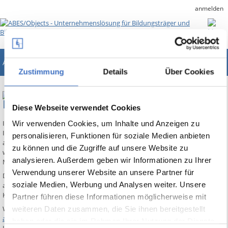
anmelden
ABES/Objects
Unternehmenslösung für Bildungsträger
Zustimmung
Details
Über Cookies
BAMF - INTEGRATIONSKURSE ONLINE
Diese Webseite verwendet Cookies
Im
Trägerrundschreiben 01/16 vom 27.01.2016
bittet das Bundesamt alle
Wir verwenden Cookies, um Inhalte und Anzeigen zu
Integrationskursträger um Übersendung eines Links zur Darstellung der
personalisieren, Funktionen für soziale Medien anbieten
aktuellen Kursangebote und Platzkapazitäten. Die entsprechende Seite
zu können und die Zugriffe auf unsere Website zu
wird anschließend im allgemeinen Auskunftssystem des Bundesamtes für
analysieren. Außerdem geben wir Informationen zu Ihrer
Migration und Flüchtlinge (
WebGIS
) verlinkt.
Verwendung unserer Website an unsere Partner für
Der potentielle Kunde hat damit die Möglichkeit, die Auswahl der Träger
soziale Medien, Werbung und Analysen weiter. Unsere
auf diejenigen einzugrenzen, die online verfügbare Kurs- und
Kapazitätsdarstellungen anbieten. Schnelles Handeln ist also geboten.
Partner führen diese Informationen möglicherweise mit
Wir haben deshalb eine entsprechende WebAnwendung auf Basis des
weiteren Daten zusammen, die Sie ihnen bereitgestellt
aoAppWorld
-Frameworks vorbereitet, die sich auf einfache Weise als
haben oder die sie im Rahmen Ihrer Nutzung der Dienste