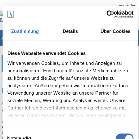
anmelden
Zustimmung
Details
Über Cookies
ABES/Objects
Unternehmenslösung für Bildungsträger
Diese Webseite verwendet Cookies
Wir verwenden Cookies, um Inhalte und Anzeigen zu
ERP –
UNTERNEHMENSLÖSUNG
personalisieren, Funktionen für soziale Medien anbieten
zu können und die Zugriffe auf unsere Website zu
analysieren. Außerdem geben wir Informationen zu Ihrer
FÜR BILDUNGSTRÄGER
Verwendung unserer Website an unsere Partner für
soziale Medien, Werbung und Analysen weiter. Unsere
ABES/Objects ist eine umfassende Unternehmenslösung für alle Arten
Partner führen diese Informationen möglicherweise mit
von Bildungsinstituten.
weiteren Daten zusammen, die Sie ihnen bereitgestellt
Die Bereiche...
haben oder die sie im Rahmen Ihrer Nutzung der Dienste
Akquisition, Teilnehmer & Bildungsmassnahmen
gesammelt haben.
Einwilligungsauswahl
Unterrichts- und Ressourcen-Planung
Notwendig
Fakturierung & Buchführung