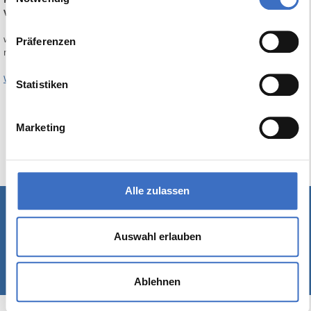
Vermittlung
werden in einem konsistenten System zusammengefasst: Sie erhalten
Präferenzen
maximale Synergie und optimale Arbeitsprozesse!
Weitere Informationen
Statistiken
Marketing
Alle zulassen
Schreiben Sie uns
|
Kontakt
|
Impressum
Auswahl erlauben
© 1989-2026 Rackow Software GmbH - Hamburg
Ablehnen