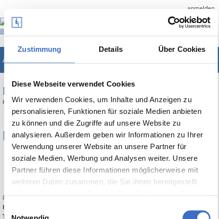
anmelden
Zustimmung
Details
Über Cookies
ABES/Objects
Unternehmenslösung für Bildungsträger
Diese Webseite verwendet Cookies
RELEASE NOTES
Wir verwenden Cookies, um Inhalte und Anzeigen zu
Kurzinfos zu den wichtigsten Erweiterungen von ABES/Objects
personalisieren, Funktionen für soziale Medien anbieten
zu können und die Zugriffe auf unsere Website zu
Build 10596 - Teil 1
analysieren. Außerdem geben wir Informationen zu Ihrer
Verwendung unserer Website an unsere Partner für
29 Juni 2025
soziale Medien, Werbung und Analysen weiter. Unsere
Autor:
Cord
Partner führen diese Informationen möglicherweise mit
Anzahl der Ansichten: 428
weiteren Daten zusammen, die Sie ihnen bereitgestellt
0 Kommentare
haben oder die sie im Rahmen Ihrer Nutzung der Dienste
Print
gesammelt haben.
Kategorien:
Release Notes
Einwilligungsauswahl
TAGs:
Notwendig