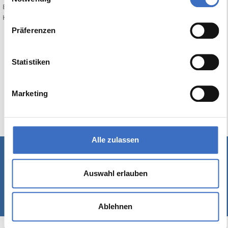
Bewerten Sie diesen Artikel:
Keine Bewertung
Präferenzen
Statistiken
Marketing
Alle zulassen
Schreiben Sie uns
|
Kontakt
|
Impressum
Auswahl erlauben
© 1989-2026 Rackow Software GmbH - Hamburg
Ablehnen