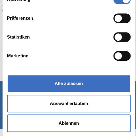
Bewerten Sie diesen Artikel:
Keine Bewertung
Präferenzen
Statistiken
Marketing
Alle zulassen
Schreiben Sie uns
|
Kontakt
|
Impressum
Auswahl erlauben
© 1989-2026 Rackow Software GmbH - Hamburg
Ablehnen