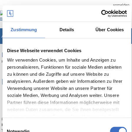
anmelden
Zustimmung
Details
Über Cookies
ABES/Objects
Unternehmenslösung für Bildungsträger
Diese Webseite verwendet Cookies
RELEASE NOTES
Wir verwenden Cookies, um Inhalte und Anzeigen zu
Kurzinfos zu den wichtigsten Erweiterungen von ABES/Objects
personalisieren, Funktionen für soziale Medien anbieten
zu können und die Zugriffe auf unsere Website zu
Build 10802
analysieren. Außerdem geben wir Informationen zu Ihrer
Verwendung unserer Website an unsere Partner für
4 Juli 2026
soziale Medien, Werbung und Analysen weiter. Unsere
Autor:
Cord
Partner führen diese Informationen möglicherweise mit
Anzahl der Ansichten: 104
weiteren Daten zusammen, die Sie ihnen bereitgestellt
0 Kommentare
haben oder die sie im Rahmen Ihrer Nutzung der Dienste
Print
gesammelt haben.
Kategorien:
Release Notes
Einwilligungsauswahl
TAGs:
Notwendig