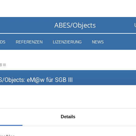
ABES/Objects
DS
REFERENZEN
LIZENZIERUNG
NEWS
III
Details