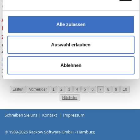
[Ein Klick auf die Überschrift oben zeigt den entsprechenden
Handbuchauszug]
ABES-Tipp Nr. 14 Sortieren und Filtern der
Alle zulassen
Fehlzeitenübersicht und Verschieben von
Zielvereinbarungen
Auswahl erlauben
Sortieren und Filtern der Fehlzeitenübersicht und Verschieben von
Zielvereinbarungen
Link1 zum Handbuch
Link2 zum Handbuch
Ablehnen
[Ein Klick auf die Überschrift oben zeigt die entsprechenden
Handbuchauszüge]
Ersten
Vorheriger
1
2
3
4
5
6
7
8
9
10
Nächster
Schreiben Sie uns
|
Kontakt
|
Impressum
© 1989-2026 Rackow Software GmbH - Hamburg