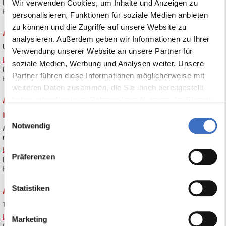
[Ein Klick auf die Überschrift oben zeigt den entsprechenden
Wir verwenden Cookies, um Inhalte und Anzeigen zu
Handbuchauszug]
personalisieren, Funktionen für soziale Medien anbieten
zu können und die Zugriffe auf unsere Website zu
ABES-Tipp Nr. 17 Umgang mit E-Mail-Vorlagen
analysieren. Außerdem geben wir Informationen zu Ihrer
Umgang mit E-Mail-Vorlagen
Verwendung unserer Website an unsere Partner für
Link zum Handbuch
soziale Medien, Werbung und Analysen weiter. Unsere
[Ein Klick auf die Überschrift oben zeigt den entsprechenden
Partner führen diese Informationen möglicherweise mit
Handbuchauszug]
weiteren Daten zusammen, die Sie ihnen bereitgestellt
ABES-Tipp Nr. 16 Geocoding und Verwalten
haben oder die sie im Rahmen Ihrer Nutzung der Dienste
gesammelt haben.
mehrerer Adressen
Einwilligungsauswahl
Notwendig
Automatisches Ergänzen von Adressen: Geocoding und Verwalten
mehrerer Adressen
Link zum Handbuch
Präferenzen
[Ein Klick auf die Überschrift oben zeigt den entsprechenden
Handbuchauszug]
Statistiken
ABES-Tipp Nr. 15 Teilnehmerauskunft des BAMF
Teilnehmerauskunft des BAMF
Link zum Handbuch
Marketing