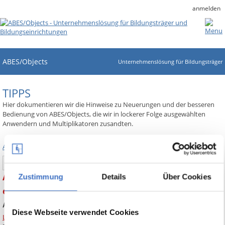
anmelden
ABES/Objects
Unternehmenslösung für Bildungsträger
TIPPS
Hier dokumentieren wir die Hinweise zu Neuerungen und der besseren
Bedienung von ABES/Objects, die wir in lockerer Folge ausgewählten
Anwendern und Multiplikatoren zusandten.
Alle Tipps anzeigen
Search
ABES-Tipp Nr. 18 Anzeigebedingungen für
Zustimmung
Details
Über Cookies
einzelne Elemente einer Registerkarte
Anzeigebedingungen für einzelne Elemente einer Registerkarte
Diese Webseite verwendet Cookies
Link zum Handbuch